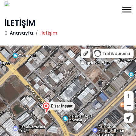
İLETİŞİM
Anasayfa
/
İletişim
Gaziantep
Yandex Haritalar