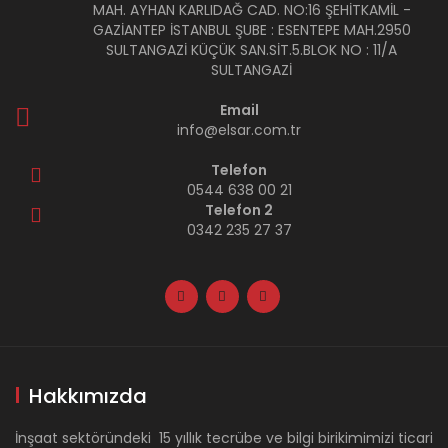
MAH. AYHAN KARLIDAĞ CAD. NO:16 ŞEHİTKAMİL -
GAZİANTEP İSTANBUL ŞUBE : ESENTEPE MAH.2950
SULTANGAZİ KÜÇÜK SAN.SİT.5.BLOK NO : 11/A
SULTANGAZİ
Email
info@elsar.com.tr
Telefon
0544 638 00 21
Telefon 2
0342 235 27 37
Hakkımızda
İnşaat sektöründeki 15 yıllık tecrübe ve bilgi birikimimizi ticari